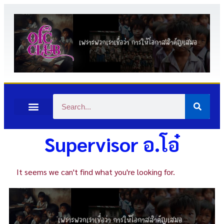
Supervisor อ.โอ๋
It seems we can't find what you're looking for.