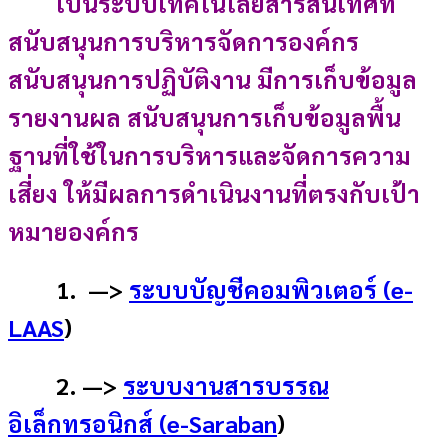
เป็นระบบเทคโนโลยีสารสนเทศที่
สนับสนุนการบริหารจัดการองค์กร
สนับสนุนการปฏิบัติงาน มีการเก็บข้อมูล
รายงานผล สนับสนุนการเก็บข้อมูลพื้น
ฐานที่ใช้ในการบริหารและจัดการความ
เสี่ยง ให้มีผลการดำเนินงานที่ตรงกับเป้า
หมายองค์กร
1. —>
ระบบบัญชีคอมพิวเตอร์ (e-
LAAS
)
2. —>
ระบบงานสารบรรณ
อิเล็กทรอนิกส์ (e-Saraban
)