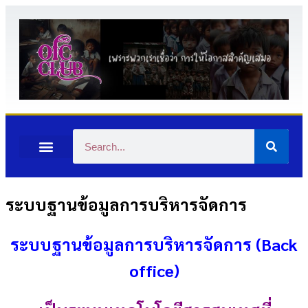
ระบบฐานข้อมูลการบริหารจัดการ
ระบบฐานข้อมูลการบริหารจัดการ (Back
office)