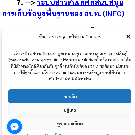
7. —>
ระบบสารสนเทศที่สนับสนุน
การเก็บข้อมูลพื้นฐานของ อปท. (INFO)
8. —> ระบบสารสนเทศข้อมูล
จัดการ การอนุญาตใช้งาน Cookies
Competency ของบุคลากรทุกตำแหน่ง
(กรอบอัตรากำลัง)
เว็บไซต์ เทศบาลตำบลนาคู ตำบลนาคู อำเภอนาคู จังหวัดกาฬสินธุ์
(www.nakhulocal.go.th) มีการใช้งานเทคโนโลยีคุกกี้ หรือ เทคโนโลยีอื่น
ที่มีลักษณะใกล้เคียงกันกับคุกกี้ บนเว็บไซต์ของเรา โปรดศึกษา นโยบาย
Post Views:
458
การใช้คุกกี้ และ นโยบายความเป็นส่วนตัวของข้อมูล ก่อนใช้บริการ
เว็บไซต์ ได้ที่ลิงค์ด้านล่าง
ยอมรับ
ปฏิเสธ
สงวนลิขสิทธิ์ พ.ศ. 2521 ตามพระราชบัญญัติสงวนลิขสิทธิ์ พ.ศ.
ดูรายละเอียด
2537 OFC Club